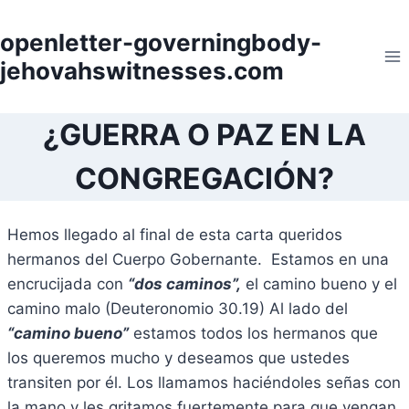
Skip
to
openletter-governingbody-
content
jehovahswitnesses.com
¿GUERRA O PAZ EN LA
CONGREGACIÓN?
Hemos llegado al final de esta carta queridos
hermanos del Cuerpo Gobernante. Estamos en una
encrucijada con
“dos caminos”,
el camino bueno y el
camino malo (Deuteronomio 30.19) Al lado del
“camino bueno”
estamos todos los hermanos que
los queremos mucho y deseamos que ustedes
transiten por él. Los llamamos haciéndoles señas con
la mano y les gritamos fuertemente para que vengan